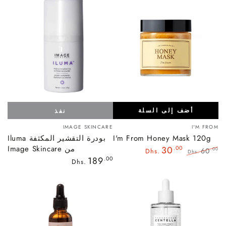
أضف إلى السلة
نفذ
بائع:
بائع:
IMAGE SKINCARE
I'M FROM
I'm From Honey Mask 120g
بودرة التقشير المكثفة Iluma
من Image Skincare
30
.00
60
.00
Dhs.
Dhs.
السعر
189
.00
السعر
سعر
Dhs.
العادي
العادي
البيع