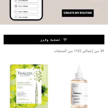
تصفية وفرز
39 من إجمالي 1132 من المنتجات