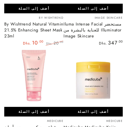
أضف إلى السلة
أضف إلى السلة
بائع:
بائع:
BY WISHTREND
IMAGE SKINCARE
مستحضر Iluma Intense Facial
By Wishtrend Natural Vitamin
Illuminator للعناية بالبشرة من
21.5% Enhancing Sheet Mask
23ml
Image Skincare
السعر
10
.00
347
.00
20
.00
Dhs.
Dhs.
Dhs.
العادي
السعر
سعر
العادي
البيع
أضف إلى السلة
أضف إلى السلة
بائع:
بائع:
MEDICUBE
MEDICUBE