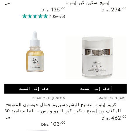
إيميج سكين كير إيلوما
مل
السعر
السعر
135
.00
294
.00
Dhs.
Dhs.
العادي
العادي
(1 Review)
أضف إلى السلة
أضف إلى السلة
بائع:
بائع:
BEAUTY OF JOSEON
IMAGE SKINCARE
كريم إيلوما لتفتيح البشرة
سيروم جمال جوسون المتوهج:
المكثف من إيميج سكين كير
البروبوليس + النياسيناميد 30
السعر
مل
462
.00
Dhs.
العادي
السعر
103
.00
Dhs.
العادي