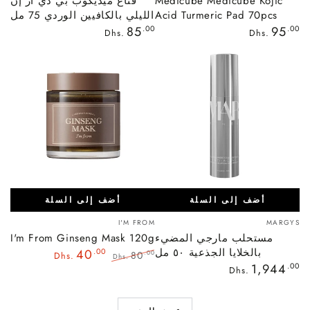
Medicube Medicube Kojic
قناع ميديكوب بي دي آر إن
Acid Turmeric Pad 70pcs
الليلي بالكافيين الوردي 75 مل
السعر
السعر
85
.00
95
.00
Dhs.
Dhs.
العادي
العادي
أضف إلى السلة
أضف إلى السلة
بائع:
بائع:
I'M FROM
MARGYS
مستحلب مارجي المضيء
I'm From Ginseng Mask 120g
بالخلايا الجذعية ٥٠ مل
40
.00
80
.00
Dhs.
Dhs.
السعر
1,944
.00
السعر
سعر
Dhs.
العادي
العادي
البيع