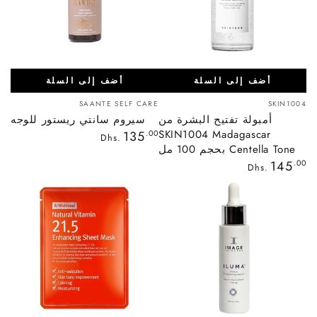
أضف إلى السلة
أضف إلى السلة
بائع:
بائع:
SAANTE SELF CARE
SKIN1004
أمبولة تفتيح البشرة من
سيروم سانتي ريستور للوجه
SKIN1004 Madagascar
السعر
135
.00
Dhs.
العادي
Centella Tone بحجم 100 مل
السعر
145
.00
Dhs.
العادي