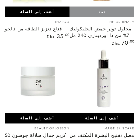
أضف إلى السلة
نفذ
بائع:
بائع:
THALGO
THE ORDINARY
محلول تونر حمض الجليكوليك
قناع تعزيز الطاقة من ثالجو
7% من ذا اورديناري 240 مل
السعر
35
.00
Dhs.
العادي
السعر
70
.00
Dhs.
العادي
أضف إلى السلة
أضف إلى السلة
بائع:
بائع:
BEAUTY OF JOSEON
IMAGE SKINCARE
مصل تفتيح البشرة المكثف من
كريم جمال سلالة جوسون 50