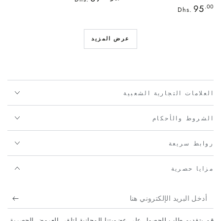
العادي
السعر
95
.00
Dhs.
العادي
عرض المزيد
العلامات التجارية الشعبية
الشروط والأحكام
روابط سريعة
مزايا حصرية
أدخل
البريد
قم بتقديم طلب للحصول على عضويتنا المجانية لتلقي العروض الحصرية