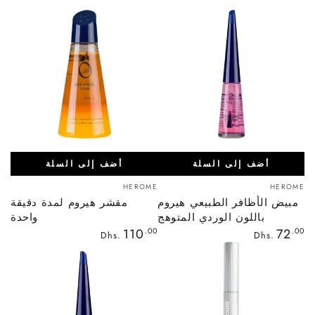
العادي
العادي
أضف إلى السلة
أضف إلى السلة
بائع:
بائع:
HEROME
HEROME
مبيض الأظافر الطبيعي هيروم
مقشر هيروم لمدة دقيقة
باللون الوردي المتوهج
واحدة
السعر
السعر
110
.00
72
.00
Dhs.
Dhs.
العادي
العادي