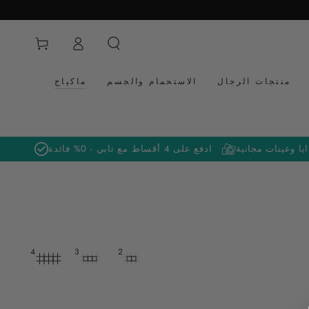
تسجيل
عربة
الدخول
التسوق
منتجات الرجال
الاستحمام والجسم
ماكياج
يا وعينات مجانية
ادفع على 4 أقساط مع تابي - 0% فائدة
4
3
2