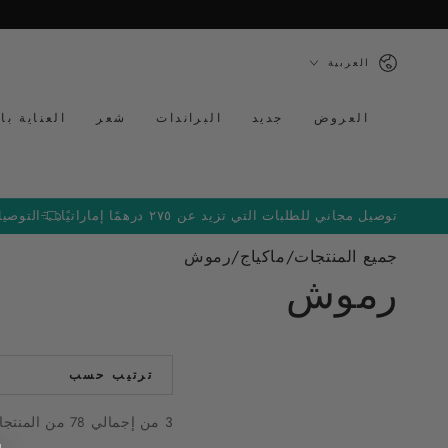
تخطى الى المحتوى
لغة
العربية
العروض
جديد
البراندات
شعر
العناية با
توصيل مجاني للطلبات التي تزيد عن ٢٧٥ درهمًا إماراتيًا
التوصيل إلى
جميع المنتجات
/
ماكياج
/
رموش
رموش
ترتيب حسب
3 من إجمالي 78 من المنتجات