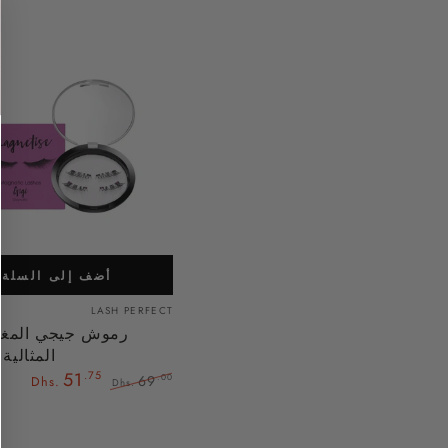
رموش
جيجي
المغناطيسية
المثالية
(درامية)
أضف إلى السلة
بائع:
LASH PERFECT
رموش جيجي المغن
المثالية 
51
.75
69
.00
Dhs.
Dhs.
السعر
سعر
العادي
البيع