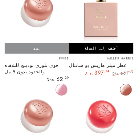
أضف إلى السلة
نفذ
بائع:
بائع:
FWEE
MILLER HARRIS
عطر ميلر هاريس بو سانتال
فوي بلوري بودينج للشفاه
والخدود بدون 5 مل
397
.14
661
.90
Dhs.
Dhs.
السعر
62
.29
السعر
سعر
Dhs.
العادي
العادي
البيع