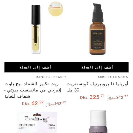
أضف إلى السلة
أضف إلى السلة
بائع:
بائع:
MANIFEST BEAUTY
AURELIA LONDON
أوريليا ذا بروبيوتيك كونسنتريت
زيت تكبير الشفاه بيج باوت
30 مل
إنيرجي من مانفيست بيوتي -
شفاف للغاية
325
.71
542
.86
Dhs.
Dhs.
62
.29
السعر
سعر
103
.81
Dhs.
Dhs.
العادي
البيع
السعر
سعر
العادي
البيع