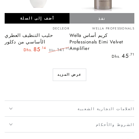
أضف إلى السلة
نفذ
بائع:
بائع:
DECLEOR
WELLA PROFESSIONALS
كريم أساس Wella
حليب التنظيف العطري
Professionals Eimi Velvet
الأساسي من دكلور
Amplifier
85
.14
141
.90
Dhs.
Dhs.
السعر
45
.71
السعر
سعر
Dhs.
العادي
العادي
البيع
عرض المزيد
العلامات التجارية الشعبية
الشروط والأحكام