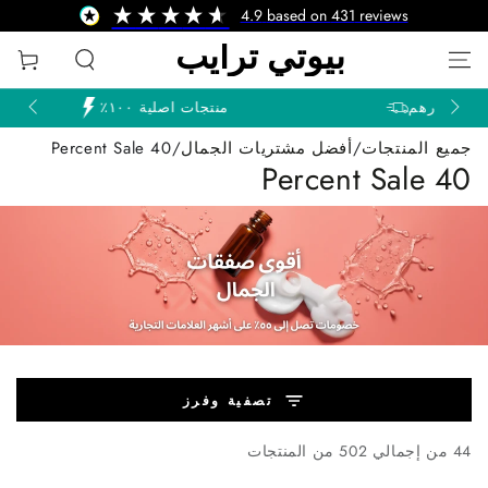
4.9
based on
431
reviews
تخطى الى المحتوى
عربة
التسوق
منتجات اصلية ١٠٠٪
جميع المنتجات
/
أفضل مشتريات الجمال
/
40 Percent Sale
40 Percent Sale
تصفية وفرز
44 من إجمالي 502 من المنتجات