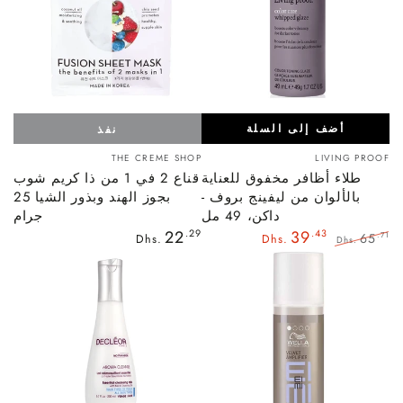
أضف إلى السلة
نفذ
بائع:
بائع:
THE CREME SHOP
LIVING PROOF
طلاء أظافر مخفوق للعناية
قناع 2 في 1 من ذا كريم شوب
بالألوان من ليفينج بروف -
بجوز الهند وبذور الشيا 25
داكن، 49 مل
جرام
السعر
22
.29
39
.43
65
.71
Dhs.
Dhs.
Dhs.
العادي
السعر
سعر
العادي
البيع