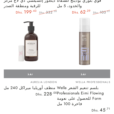
فوي بلوري بودينج للشفاه
ديكلور إكسيلسي دي لاج مركّز
والخدود، 5 مل
للرقبة ومنطقة الصدر
199
.43
62
.29
332
103
.38
.81
Dhs.
Dhs.
Dhs.
Dhs.
السعر
سعر
السعر
سعر
العادي
البيع
العادي
البيع
نفذ
نفذ
بائع:
بائع:
AURELIA LONDON
WELLA PROFESSIONALS
بلسم تنعيم الشعر Wella
منظف ​​أوريليا ميراكل 240 مل
Professionals Eimi Flowing
السعر
228
.00
Dhs.
العادي
Form للحصول على نعومة
فاخرة 100 مل
السعر
45
.71
Dhs.
العادي