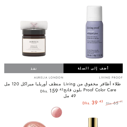
أضف إلى السلة
نفذ
بائع:
بائع:
AURELIA LONDON
LIVING PROOF
طلاء أظافر مخفوق من Living
منظف ​​أوريليا ميراكل 120 مل
Proof Color Care بلون فاتح
السعر
159
.43
Dhs.
العادي
49 مل
39
.43
65
.71
Dhs.
Dhs.
السعر
سعر
العادي
البيع