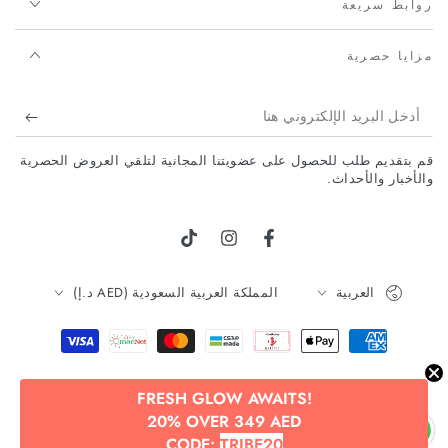
روابط سريعة
مزايا حصرية
أدخل
البريد
قم بتقديم طلب للحصول على عضويتنا المجانية لتلقي العروض الحصرية
الإلكتروني
والأخبار والأحداث.
هنا
فيسبوك
انستجرام
تيك توك
لغة
البلد/
العربية
المملكة العربية السعودية (AED د.إ)
المنطقة
طرق
الدفع
FRESH GLOW AWAITS!
© 2026,
Beauty Tribe
. جميع الحقوق محفوظة.
20% OVER 349 AED
مدعوم من شوبيفاي
CODE:
TRIBE20