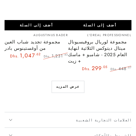
أضف إلى السلة
أضف إلى السلة
بائع:
بائع:
AUGUSTINUS BADER
L'OREAL PROFESSIONNEL
مجموعة لوريال بروفيسيونال
مجموعة تجديد شباب العين
ميتال ديتوكس الثلاثية لنهاية
من أوغستينوس بادر
العام 2025 - شامبو + ماسك
1,047
.62
1,231
.43
Dhs.
Dhs.
+ زيت
السعر
سعر
.05
299
العادي
البيع
448
.57
Dhs.
Dhs.
السعر
سعر
العادي
البيع
عرض المزيد
العلامات التجارية الشعبية
الشروط والأحكام