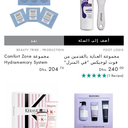
أضف إلى السلة
نفذ
بائع:
بائع:
BEAUTY TRIBE - PRODUCTION
FOOT LOGIX
مجموعة العناية بالقدمين من
مجموعة Comfort Zone
فوت لوجيكس "في المنزل"
Hydramemory System
السعر
السعر
204
.76
240
.00
Dhs.
Dhs.
العادي
العادي
(1 Review)