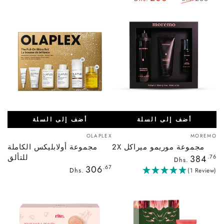
السعر
سعر
العادي
البيع
أضف إلى السلة
أضف إلى السلة
بائع:
بائع:
OLAPLEX
MOREMO
مجموعة موريمو ميراكل 2X
مجموعة أولابليكس الكاملة
السعر
للتألق
384
.76
Dhs.
العادي
السعر
306
.67
Dhs.
(1 Review)
العادي