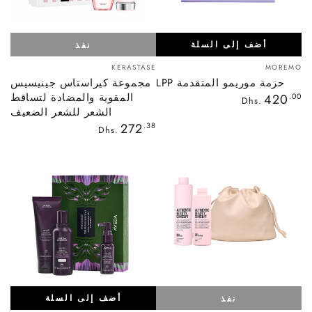
أضف إلى السلة
نفذ
بائع:
بائع:
KERASTASE
MOREMO
حزمة موريمو المتقدمة LPP
مجموعة كيراستاس جينيسيس
السعر
المقوية والمضادة لتساقط
420
.00
Dhs.
العادي
الشعر للشعر الضعيف
السعر
272
.38
Dhs.
العادي
أضف إلى السلة
نفذ