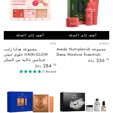
أضف إلى السلة
أضف إلى السلة
بائع:
بائع:
RITE
AVEDA
مجموعة Aveda Nutriplenish
مجموعة هدايا رايت
Deep Moisture Essentials
HAIR+GLOW حلوى جيلي
السعر
فيتامين خالية من السكر
256
.19
Dhs.
العادي
السعر
284
.76
Dhs.
العادي
(1 Review)