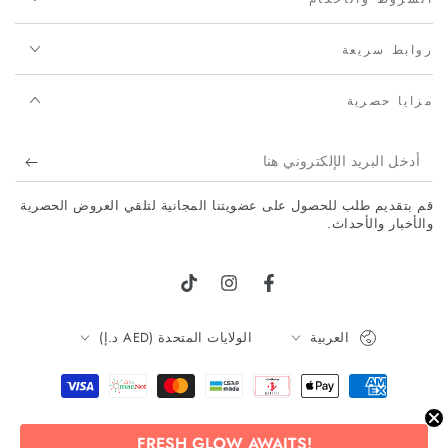
روابط سريعة
مزايا حصرية
أدخل
البريد
قم بتقديم طلب للحصول على عضويتنا المجانية لتلقي العروض الحصرية
الإلكتروني
والأخبار والأحداث.
هنا
فيسبوك
انستجرام
تيك توك
لغة
البلد/
العربية
الولايات المتحدة (AED د.إ)
المنطقة
طرق
الدفع
FRESH GLOW AWAITS!
© 2026,
Beauty Tribe
. جميع الحقوق محفوظة.