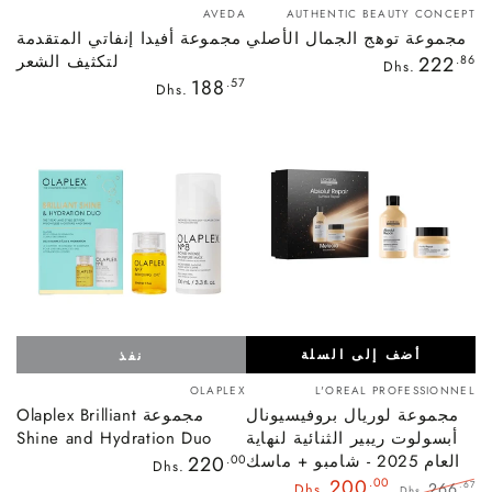
بائع:
بائع:
AVEDA
AUTHENTIC BEAUTY CONCEPT
مجموعة توهج الجمال الأصلي
مجموعة أفيدا إنفاتي المتقدمة
السعر
لتكثيف الشعر
222
.86
Dhs.
العادي
السعر
188
.57
Dhs.
العادي
أضف إلى السلة
نفذ
بائع:
بائع:
OLAPLEX
L'OREAL PROFESSIONNEL
مجموعة لوريال بروفيسيونال
مجموعة Olaplex Brilliant
أبسولوت ريبير الثنائية لنهاية
Shine and Hydration Duo
العام 2025 - شامبو + ماسك
السعر
220
.00
Dhs.
العادي
200
.00
266
.67
Dhs.
Dhs.